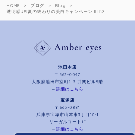
HOME
ブログ
Blog
透明感UP❕夏の終わりの美白キャンペーン🧏🏻‍♀️🤍
池田本店
〒563-0047
大阪府池田市室町1−3 井関ビル5階
→
詳細はこちら
宝塚店
〒665-0881
兵庫県宝塚市山本東3丁目10-1
リーガルコート1F
→
詳細はこちら