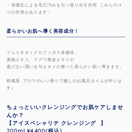
・浸透圧による毛穴汚れを引っ張り出す作用 これらの３
つの作用があります！
柔らかいお肌へ導く美容成分！
フェリオタミクロフィポラ多糖体、
酒粕エキス、マグワ根皮エキスが
逃げない潤いを与えキメの整った柔らかい肌へ導きます。
柑橘系 アロマのいい香りで癒しのお風呂タイムが叶いま
す♪
ちょっといいクレンジングでお肌ケアしませ
んか？
【アイスペシャリテ クレンジング⠀】
200ml ¥4.400(税込)