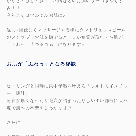
かかと・ひじ・膝・二の腕などのお肌のザラつきやくす
み！！
今年こそはツルツルお肌に♪
週に2回優しくマッサージする様にタントリュクスピール
のスクラブでお肌を撫でると、古い角質が取れてお肌が
「ふわっ」「つるつる」になります⭐️
お肌が「ふわっ」となる秘訣
ピーリングと同時に集中保湿を叶える「ソルトモイスチャ
ー」設計。
角質が厚くなったり毛穴が詰まったりしやすい部分に天然
塩で肌への不安をしっかりオフ！
さらに