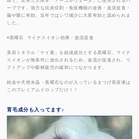
高く、世界三大医学「アーユルヴェーダ」に使用されるハ
ーブです。強力な抗炎症剤・免疫機能の改善・血流促進・
脳や眼に有効。近年ではシワ減少に大変有効と認められま
した。
◉黒曜石…マイナスイオン効果・血流促進
美容ミネラル「ケイ素」を組成成分とする黒曜石。マイナ
スイオンが無条件に放出されるため、血流が促進され、リ
フトアップや眼精疲労の緩和につながります。
純金や天然水晶・黒曜石なのが入っているまつげ美容液は
このプレミアムドロップだけ！！
育毛成分も入ってます♪