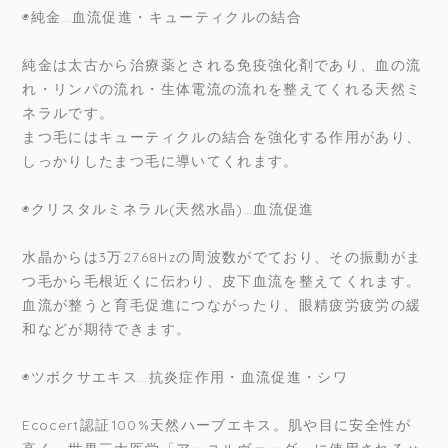
◉純金…血流促進・キューティクルの結合
純金は太古から治療薬とされる免疫強化剤であり、血の流
れ・リンパの流れ・生体電流の流れを整えてくれる天然ミ
ネラルです。
まつ毛にはキューティクルの結合を強化する作用があり、
しっかりしたまつ毛に導いてくれます。
◉クリスタルミネラル(天然水晶)…血流促進
水晶からは3万2768Hzの周波数がでており、その振動がま
つ毛から毛根近くに伝わり、皮下血流を整えてくれます。
血流が整うと育毛促進につながったり、眼精疲労疲労の緩
和などが期待できます。
◉ツボクサエキス…抗炎症作用・血流促進・シワ
Ecocert認証100%天然ハーブエキス。肌や目に安全性が