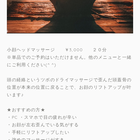
小顔ヘッドマッサージ ￥3,000 ２０分
※単品でのご予約はいただけません。他のメニューと一緒
にご利用ください(^ ^)
頭の経絡というツボのドライマッサージで歪んだ頭蓋骨の
位置が本来の位置に戻ることで、お顔のリフトアップが叶
います♪
★おすすめの方★
・PC ・スマホで目の疲れが辛い
・お顔が左右歪んでいる気がする
・手軽にリフトアップしたい
・強めのマッサージがすき